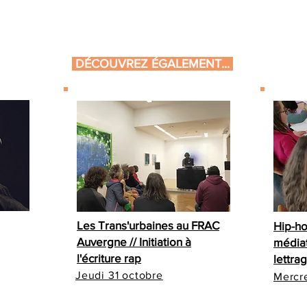
DÉCOUVREZ ÉGALEMENT...
Les Trans'urbaines au FRAC
Hip-ho
Auvergne // Initiation à
médiat
l'écriture rap
lettrag
Jeudi 31 octobre
Mercr