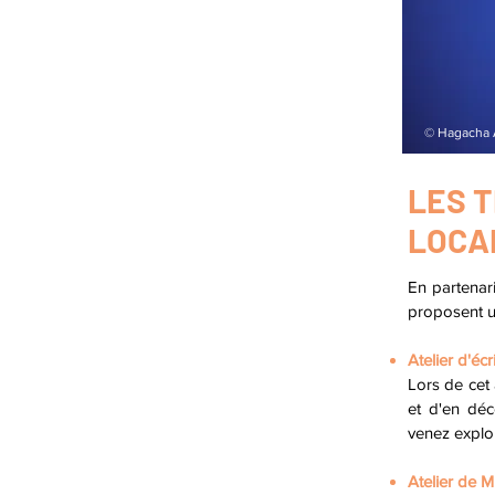
© Hagacha 
LES T
LOCA
En partenar
proposent u
Atelier d'écr
Lors de cet
et d'en déc
venez explor
Atelier de M