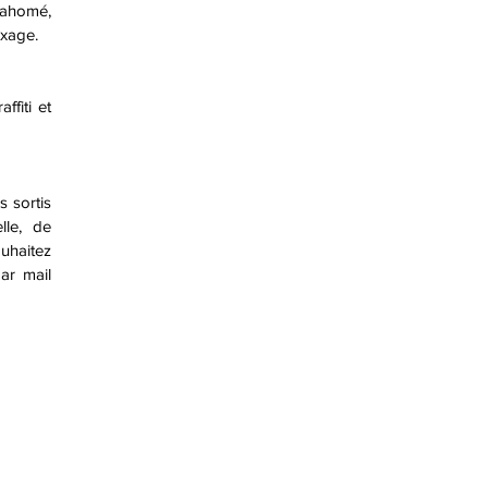
Dahomé,
ixage.
fiti et
s sortis
lle, de
uhaitez
ar mail